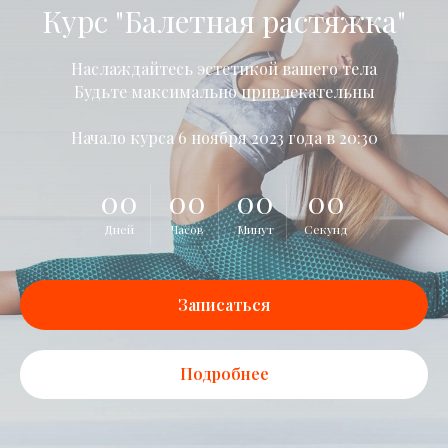
Курс "Балетная растяжка"
Наслаждайтесь эстетикой вашего тела
Будьте максимально привлекательны
Начало курса 6 ноября 2023 года в 20:30
00
00
00
00
Дней
Часов
Минут
Секунд
Записаться
Подробнее