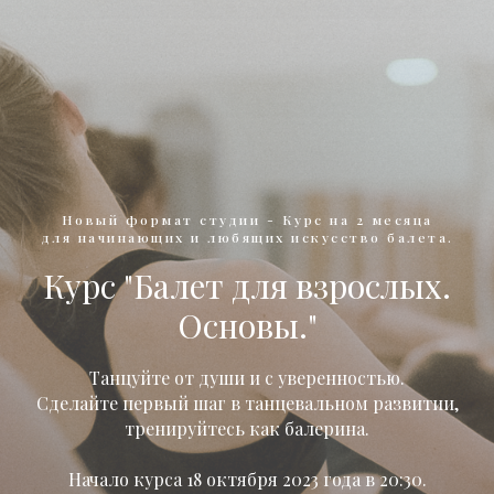
Новый формат студии - Курс на 2 месяца
для начинающих и любящих искусство балета.
Курс "Балет для взрослых.
Основы."
Танцуйте от души и с уверенностью.
Сделайте первый шаг в танцевальном развитии,
тренируйтесь как балерина.
Начало курса 18 октября 2023 года в 20:30.