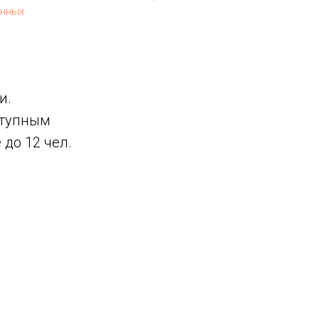
анных
и.
ступным
до 12 чел.