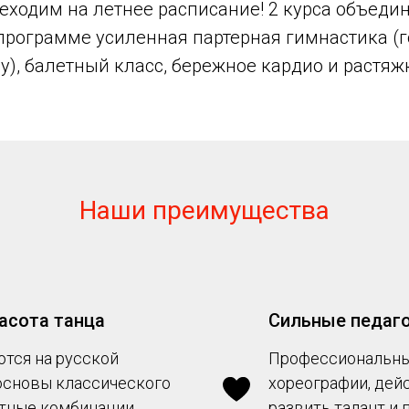
еходим на летнее расписание! 2 курса объеди
. В программе усиленная партерная гимнастика (
), балетный класс, бережное кардио и растяж
Наши преимущества
расота танца
Сильные педаг
ются на русской
Профессиональные
 основы классического
хореографии, дей
етные комбинации.
развить талант и