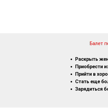
у и
и
Балет п
Раскрыть же
Приобрести 
Прийти в хор
Стать еще бо
Зарядиться 