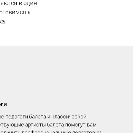
няются в один
готовимся к
ка.
оги
 педагоги балета и классической
ствующие артисты балета помогут вам
 получить профессиональную подготовку.