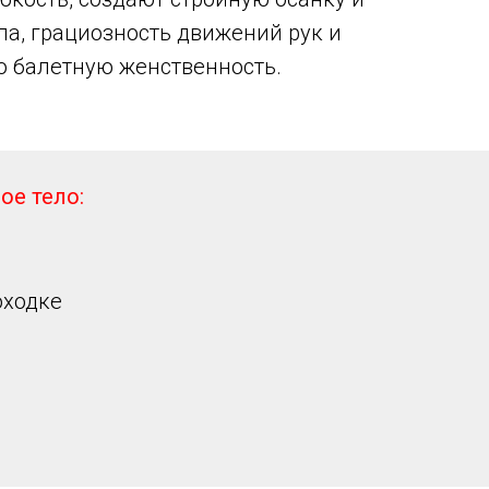
ла, грациозность движений рук и
ю балетную женственность.
ое тело:
оходке