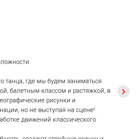
сложности.
о танца, где мы будем заниматься
ой, балетным классом и растяжкой, в
реографические рисунки и
ации, но не выступая на сцене!
работке движений классического
бкость, создают стройную осанку и