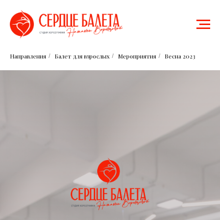
Направления
Балет для взрослых
Мероприятия
Весна 2023
/
/
/