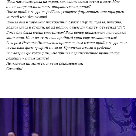
"Весь час я смотрела на экран, как занимаются детки в зале. Мне
очень понравилось, а вот понравится ли дочке?
После пробного урока ребёнка угощают фирменным кислородным
коктейлем (без сахара).
Вышла она в хорошем настроении. Сразу виду не подала, наверно,
волновалась в студии, но на вопрос будем ли ходить, ответила "Да!".
Дома она была очень счастливая! Весь вечер показывала папе новые
движения. Но и на этом наш пробный урок еще не закончился!
Вечером Наталья Николаевна прислала нам итоги пробного урока и
несколько фотографий из зала. Прочитав отзыв о ребенке,
посмотрев фотографии, мы приняли единственное правильное
решение - Будем ходить!
Не жалеем ни минуты и всем рекомендуем!
Спасибо!"