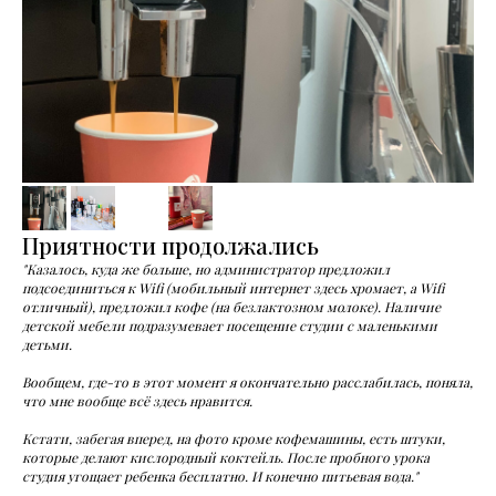
Приятности продолжались
"Казалось, куда же больше, но администратор предложил
подсоединиться к Wifi (мобильный интернет здесь хромает, а Wifi
отличный), предложил кофе (на безлактозном молоке). Наличие
детской мебели подразумевает посещение студии с маленькими
детьми.
Вообщем, где-то в этот момент я окончательно расслабилась, поняла,
что мне вообще всё здесь нравится.
Кстати, забегая вперед, на фото кроме кофемашины, есть штуки,
которые делают кислородный коктейль. После пробного урока
студия угощает ребенка бесплатно. И конечно питьевая вода."