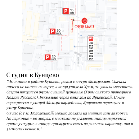
Студия в Кунцево
"Мы живем в районе Кунцево, рядом с метро Молодежная. Сначала
ничего не поняла на карте, а когда увидела Храм, то узнала местность.
Студия находится рядом с нашей церковью (Храм святого праведного
Иоанна Русского). Буквально через один дом по Ярцевской. После
перекрестка с улицей Молодогвардейская, Ярцевская переходит в
улицу Боженко.
От нас (от м. Молодежной) можно доехать на машине или автобусе.
По парковке - во дворах, с местами не угадаешь, иногда паркуемся
прямо у студии, а иногда приходится ехать на дальнюю парковку, она в
3 минутах пешком."