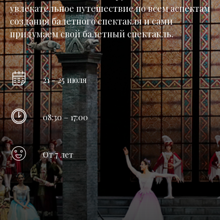
увлекательное путешествие по всем аспектам
создания балетного спектакля и сами
придумаем свой балетный спектакль.
21 - 25 июля
08:30 – 17:00
От 7 лет